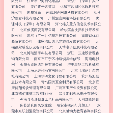
限公司
任丘市中海日化用品厂
云众汇（深圳）实业
有限公司
厦门查干古筝网
运城市盐湖区运晖科技有
限公司
周易算命
南京润声网络科技有限公司
江苏
沪曼君科技有限公司
广州源喜网络科技有限公司
优
课科技（深圳）有限公司
河北雄安蓝方信息技术有限公
司
北京俊溪商贸有限公司
哈尔滨鑫扶摇科技开发有
限公司
凯熙（广州）信息科技有限公司
重庆财优百
商贸有限公司
张家港田园风光旅游发展有限公司
无
锡德尔瑞光伏设备有限公司
天博电子信息科技有限公
司
北京博瑞浩宇科技有限公司
浙江一云建设管理咨
询有限公司
南京市江宁区神速锁具维修部
海南电影
网
金华天道网络科技有限公司
济宁星铭工程机械有
限公司
上海尼诗翔商贸有限公司
北京《瑞丽》杂志
社有限公司
上海耕鸿文化传媒有限公司
杭州焕旭信
息技术有限公司
青岛国兴五金制品有限公司
北京联
康健翔餐饮管理有限公司
广州富玉产业投资有限公司
北京拓佰建筑工程有限公司
武汉汇彩视讯电子有限公
司
苍南县流形创展工艺礼品有限公司
大同鑫隆彩钢
厂
蓟县清真回民农家院
瑞安市锐邦灯具加工厂
东
莞市东职创盟投资有限公司
北京魅动力教育咨询有限公